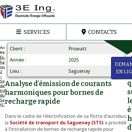
SERVICES
CONTACTS
Accueil
Client
Prowatt
Réalisations
Étude
Année
2025
harmonique
ÉTUDE
a
DEMA
niveau
HARMONIQUE
Lieu
Saguenay
2
EN LI
D
POUR
–
Société
DES
q
Analyse d’émission de courants
de
BORNES
transport
s
harmoniques pour bornes de
DE
du
l
Saguenay
recharge rapide
RECHARGE
(STS)
D'AUTOBUS
é
ÉLECTRIQUES
Dans le cadre de l’électrification de sa flotte d’autobus,
h
Étude
la
Société de transport du Saguenay (STS)
a procédé
d
à l’installation de bornes de recharge rapide pour
harmonique