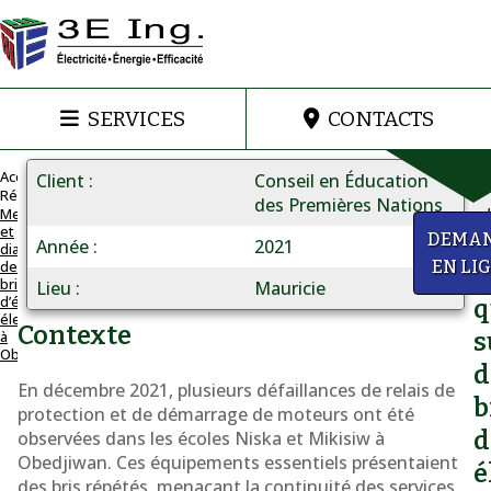
SERVICES
CONTACTS
Accueil
Client
Conseil en Éducation
Réalisations
des Premières Nations
Mesure
et
MESURES
a
DEMA
Année
2021
diagnostic
ET
de
EN LI
D
DIAGNOSTIQUE
bris
Lieu
Mauricie
d’équipements
Mesure
q
électriques
Contexte
et
à
s
Obedjiwan
diagnostic
d
En décembre 2021, plusieurs défaillances de relais de
de
b
protection et de démarrage de moteurs ont été
bris
d
observées dans les écoles Niska et Mikisiw à
d'équipements
Obedjiwan. Ces équipements essentiels présentaient
é
des bris répétés, menaçant la continuité des services