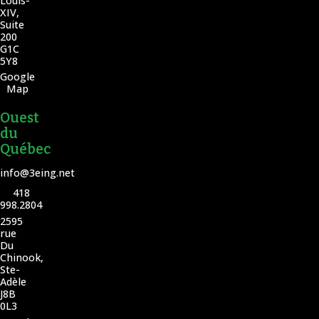
Louis-
XIV,
Suite
200
G1C
5Y8
Google
Map
Ouest
du
Québec
info@3eing.net
418
998.2804
2595
rue
Du
Chinook,
Ste-
Adèle
J8B
0L3