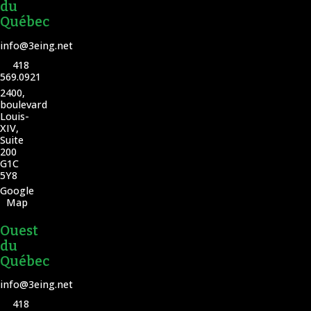
du
Québec
info@3eing.net
418
569.0921
2400,
boulevard
Louis-
XIV,
Suite
200
G1C
5Y8
Google
Map
Ouest
du
Québec
info@3eing.net
418