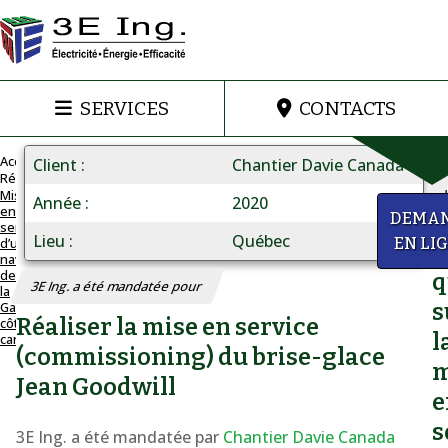
SERVICES
CONTACTS
Accueil
Client
Chantier Davie Canada
Réalisations
Mise
Année
2020
en
Mise
a
DEMA
service
en
Lieu
Québec
d’un
EN LI
D
navire
service
de
q
3E Ing. a été mandatée pour
la
d'un
Garde
s
Réaliser la mise en service
côtière
navire
l
canadienne
de
(commissioning) du brise-glace
m
la
Jean Goodwill
e
Garde
s
3E Ing. a été mandatée par
côtière
Chantier Davie Canada