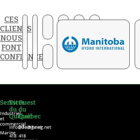
CES
CLIENTS
NOUS
FONT
CONFIANCE
Services
Est
Ouest
du
du
Industriel
Québec
Québec
et
commercial
info@3eing.net
info@3eing.net
Marine
418
418