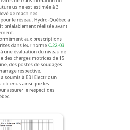
tivités de transformation du
future usine est estimée à 3
levé de machines
 pour le réseau, Hydro-Québec a
t préalablement réalisée avant
dement.
nformément aux prescriptions
crites dans leur norme
C.22-03
.
é à une évaluation du niveau de
e des charges motrices de 15
’usine, des postes de soudages
marrage respective.
. a soumis à EBI Electric un
s obtenus ainsi que les
r assurer le respect des
ébec.