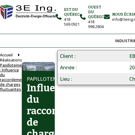
OUEST
EST DU
DU
QUÉBEC
NOUS ÉCRI
QUÉBEC
418
info@3eing.
418
569.0921
998.2804
INDUSTRI
Accueil
Client
EB
Réalisations
Papillotement
Année
20
: Influence
du
Lieu
Ch
PAPILLOTEMENT
raccordement
de charges
Influence
fluctuantes
du
raccordement
de
charges