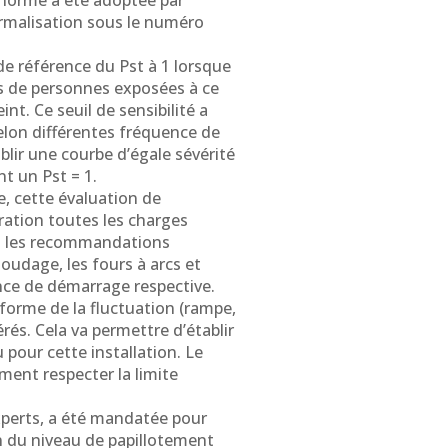
norme a été adoptée par
rmalisation sous le numéro
de référence du Pst à 1 lorsque
tes de personnes exposées à ce
nt. Ce seuil de sensibilité a
elon différentes fréquence de
ablir une courbe d’égale sévérité
t un Pst = 1.
e, cette évaluation de
ration toutes les charges
on les recommandations
oudage, les fours à arcs et
ence de démarrage respective.
forme de la fluctuation (rampe,
rés. Cela va permettre d’établir
 pour cette installation. Le
ment respecter la limite
experts, a été mandatée pour
on du niveau de papillotement