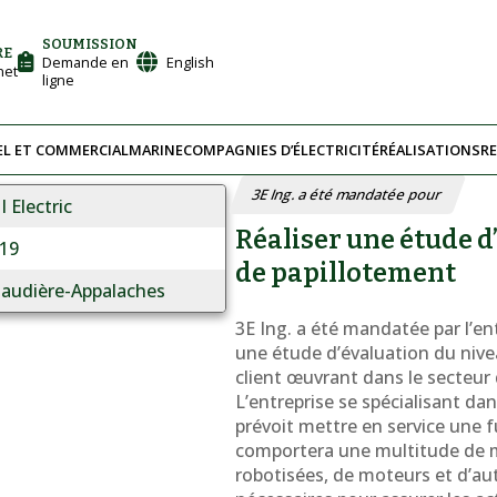
SOUMISSION
RE
Demande en
English
net
ligne
EL ET COMMERCIAL
MARINE
COMPAGNIES D’ÉLECTRICITÉ
RÉALISATIONS
R
3E Ing. a été mandatée pour
I Electric
Réaliser une étude d
19
de papillotement
audière-Appalaches
3E Ing. a été mandatée par l’en
une étude d’évaluation du niv
client œuvrant dans le secteur 
L’entreprise se spécialisant da
prévoit mettre en service une f
comportera une multitude de 
robotisées, de moteurs et d’au