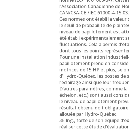
norme IEC/TR 61000-3-7. Cette 
l’Association Canadienne de No
CAN/CSA-CEI/IEC 61000-4-15:03.
Ces normes ont établi la valeur 
le seuil de probabilité de plain
niveau de papillotement est attei
été établi expérimentalement s
fluctuations. Cela a permis d’ét
dont tous les points représenten
Pour une installation industriell
papillotement prend en considé
motrices de 15 HP et plus, sel
d’Hydro-Québec, les postes de s
l’éclairage ainsi que leur fréqu
D’autres paramètres, comme la 
échelon, etc.) sont aussi considé
le niveau de papillotement prévu
résultat obtenu doit obligatoire
allouée par Hydro-Québec.
3E Ing., forte de son équipe d’
réaliser cette étude d’évaluati