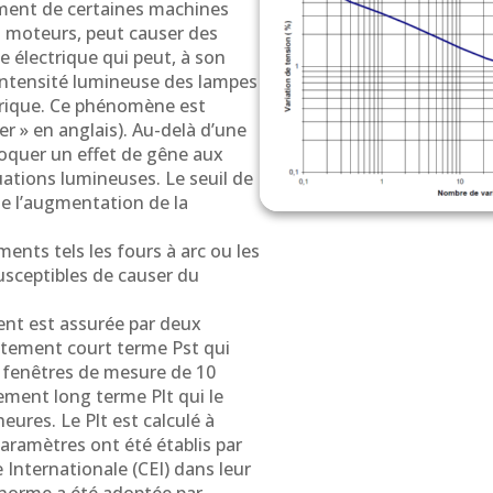
ment de certaines machines
es moteurs, peut causer des
e électrique qui peut, à son
’intensité lumineuse des lampes
trique. Ce phénomène est
er » en anglais). Au-delà d’une
voquer un effet de gêne aux
ations lumineuses. Le seuil de
de l’augmentation de la
ents tels les fours à arc ou les
usceptibles de causer du
ent est assurée par deux
lotement court terme Pst qui
 fenêtres de mesure de 10
ement long terme Plt qui le
eures. Le Plt est calculé à
paramètres ont été établis par
Internationale (CEI) dans leur