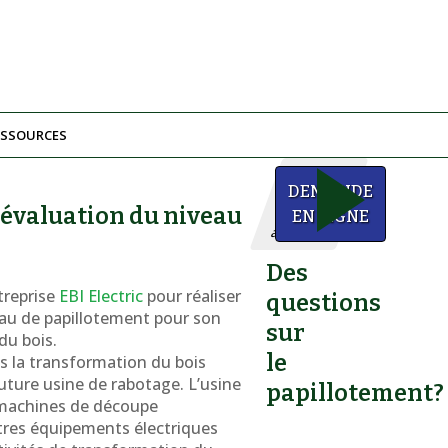
ESSOURCES
Nous
DEMANDE
pouvons
’évaluation du niveau
vous
EN LIGNE
aider!
Des
treprise
EBI Electric
pour réaliser
questions
eau de papillotement pour son
sur
du bois.
le
ns la transformation du bois
uture usine de rabotage. L’usine
papillotement?
machines de découpe
tres équipements électriques