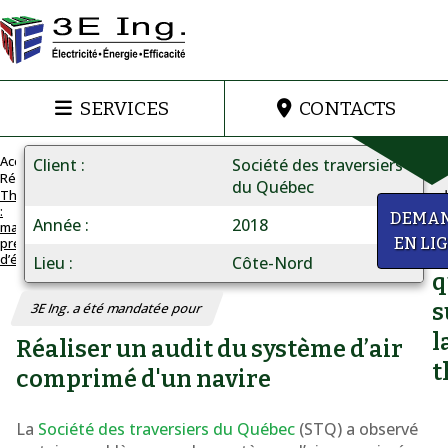
SERVICES
CONTACTS
Accueil
Client
Société des traversiers
Réalisations
du Québec
Thermographie
:
THERMOGRAPHIE
a
DEMA
Année
2018
maintenance
Maintenance
prédictive
EN LI
D
d’équipements
prédictive
Lieu
Côte-Nord
q
d’équipements
s
3E Ing. a été mandatée pour
l
Réaliser un audit du système d’air
t
comprimé d'un navire
La
Société des traversiers du Québec
(STQ) a observé