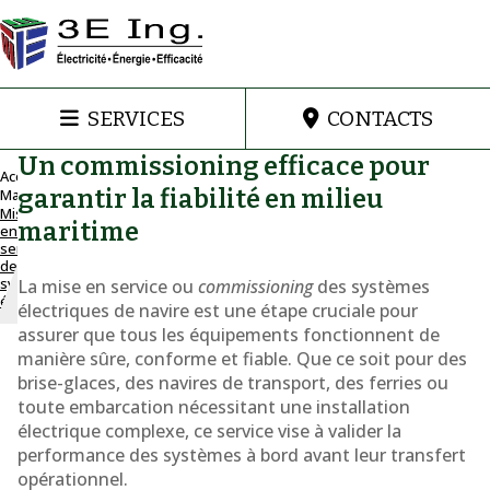
SERVICES
CONTACTS
Un commissioning efficace pour
Accueil
garantir la fiabilité en milieu
Marine
Mise
Mise en
maritime
en
service de
service
systèmes
de
systèmes
électriques
La mise en service ou
commissioning
des systèmes
électriques
de navires
électriques de navire est une étape cruciale pour
assurer que tous les équipements fonctionnent de
Mise
manière sûre, conforme et fiable. Que ce soit pour des
brise-glaces, des navires de transport, des ferries ou
en
toute embarcation nécessitant une installation
service
électrique complexe, ce service vise à valider la
performance des systèmes à bord avant leur transfert
pour
opérationnel.