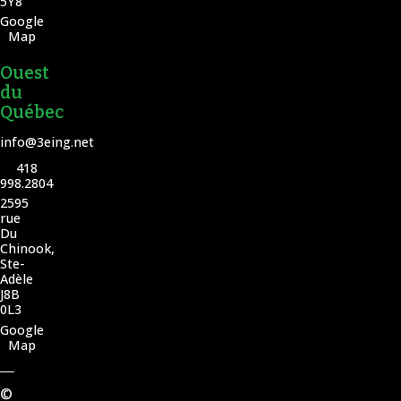
5Y8
Google
Map
Ouest
du
Québec
info@3eing.net
418
998.2804
2595
rue
Du
Chinook,
Ste-
Adèle
J8B
0L3
Google
Map
©